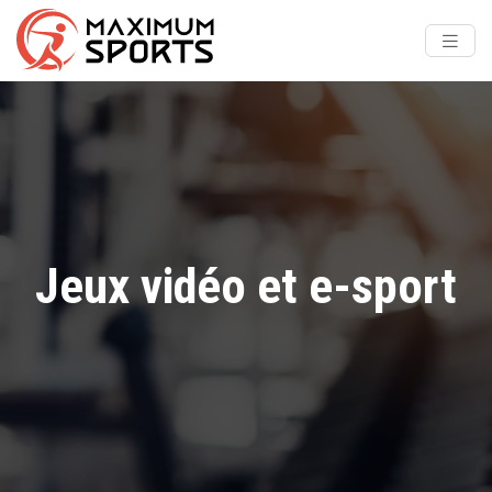
Jeux vidéo et e-sport