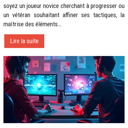
soyez un joueur novice cherchant à progresser ou
un vétéran souhaitant affiner ses tactiques, la
maîtrise des éléments…
Lire la suite