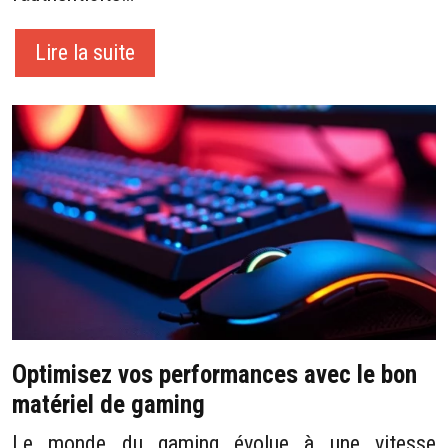
Lire la suite
Optimisez vos performances avec le bon
matériel de gaming
Le monde du gaming évolue à une vitesse