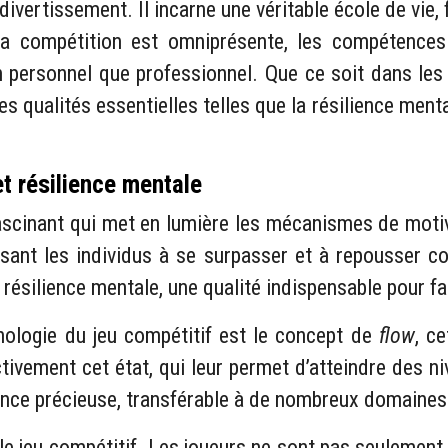
divertissement. Il incarne une véritable école de vie, 
 compétition est omniprésente, les compétences 
an personnel que professionnel. Que ce soit dans les 
 qualités essentielles telles que la résilience mental
et résilience mentale
ascinant qui met en lumière les mécanismes de motiva
ant les individus à se surpasser et à repousser co
résilience mentale, une qualité indispensable pour fa
hologie du jeu compétitif est le concept de
flow
, c
tivement cet état, qui leur permet d’atteindre des n
ence précieuse, transférable à de nombreux domaines 
s le jeu compétitif. Les joueurs ne sont pas seuleme